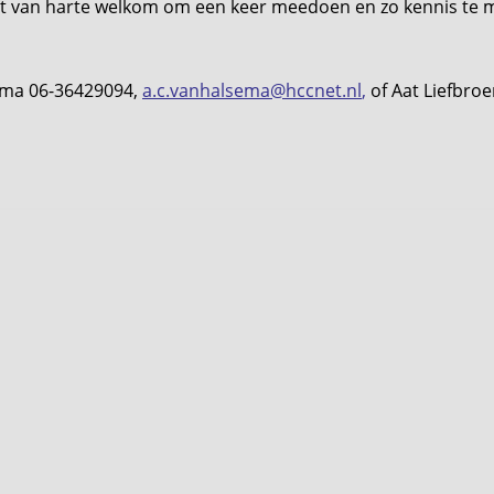
ent van harte welkom om een keer meedoen en zo kennis te 
sema 06-36429094,
a.c.vanhalsema@hccnet.nl
,
of Aat Liefbro