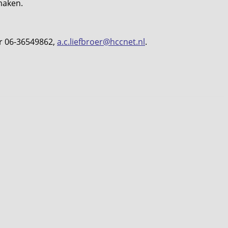
maken.
er 06-36549862,
a.c.liefbroer@hccnet.nl
.